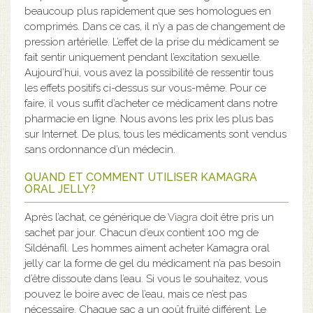
beaucoup plus rapidement que ses homologues en
comprimés. Dans ce cas, il n’y a pas de changement de
pression artérielle. L’effet de la prise du médicament se
fait sentir uniquement pendant l’excitation sexuelle.
Aujourd’hui, vous avez la possibilité de ressentir tous
les effets positifs ci-dessus sur vous-même. Pour ce
faire, il vous suffit d’acheter ce médicament dans notre
pharmacie en ligne. Nous avons les prix les plus bas
sur Internet. De plus, tous les médicaments sont vendus
sans ordonnance d’un médecin.
QUAND ET COMMENT UTILISER KAMAGRA
ORAL JELLY?
Après l’achat, ce générique de
Viagra
doit être pris un
sachet par jour. Chacun d’eux contient 100 mg de
Sildénafil. Les hommes aiment acheter Kamagra oral
jelly car la forme de gel du médicament n’a pas besoin
d’être dissoute dans l’eau. Si vous le souhaitez, vous
pouvez le boire avec de l’eau, mais ce n’est pas
nécessaire. Chaque sac a un goût fruité différent. Le