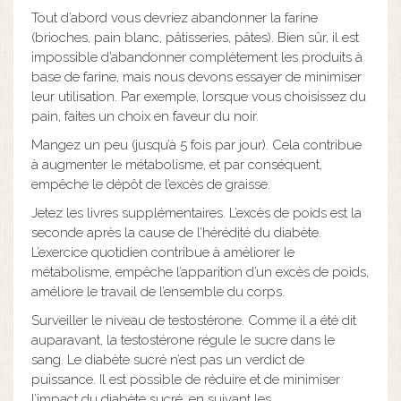
Tout d’abord vous devriez abandonner la farine
(brioches, pain blanc, pâtisseries, pâtes). Bien sûr, il est
impossible d’abandonner complètement les produits à
base de farine, mais nous devons essayer de minimiser
leur utilisation. Par exemple, lorsque vous choisissez du
pain, faites un choix en faveur du noir.
Mangez un peu (jusqu’à 5 fois par jour). Cela contribue
à augmenter le métabolisme, et par conséquent,
empêche le dépôt de l’excès de graisse.
Jetez les livres supplémentaires. L’excès de poids est la
seconde après la cause de l’hérédité du diabète.
L’exercice quotidien contribue à améliorer le
métabolisme, empêche l’apparition d’un excès de poids,
améliore le travail de l’ensemble du corps.
Surveiller le niveau de testostérone. Comme il a été dit
auparavant, la testostérone régule le sucre dans le
sang. Le diabète sucré n’est pas un verdict de
puissance. Il est possible de réduire et de minimiser
l’impact du diabète sucré, en suivant les