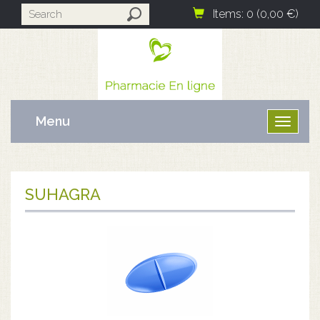
Items: 0 (0,00 €)
Menu
Ouvrir
le
menu
SUHAGRA