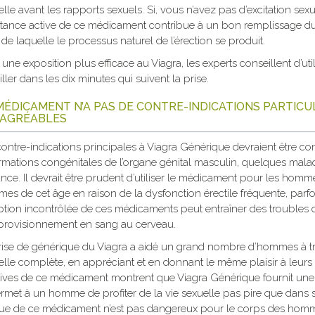
lle avant les rapports sexuels. Si, vous n’avez pas d’excitation sex
tance active de ce médicament contribue à un bon remplissage du
 de laquelle le processus naturel de l’érection se produit.
 une exposition plus efficace au Viagra, les experts conseillent d’
iller dans les dix minutes qui suivent la prise.
MÉDICAMENT N’A PAS DE CONTRE-INDICATIONS PARTICU
AGRÉABLES
contre-indications principales à Viagra Générique devraient être c
rmations congénitales de l’organe génital masculin, quelques mala
ance. Il devrait être prudent d’utiliser le médicament pour les homm
es de cet âge en raison de la dysfonction érectile fréquente, parfo
ption incontrôlée de ces médicaments peut entraîner des troubles
provisionnement en sang au cerveau.
rise de générique du Viagra a aidé un grand nombre d’hommes à tr
elle complète, en appréciant et en donnant le même plaisir à leu
tives de ce médicament montrent que Viagra Générique fournit un
ermet à un homme de profiter de la vie sexuelle pas pire que dans s
ue de ce médicament n’est pas dangereux pour le corps des hom