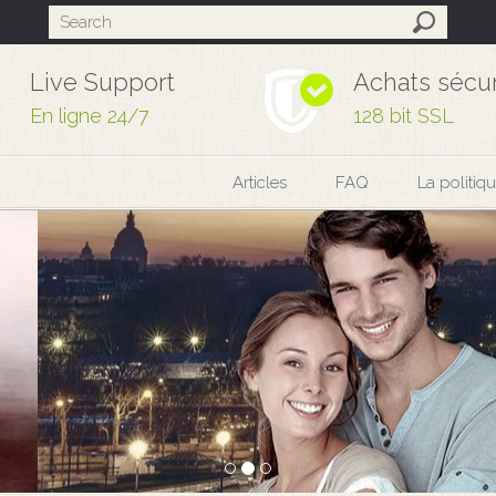
Live Support
Achats sécu
En ligne 24/7
128 bit SSL
Articles
FAQ
La politiq
V