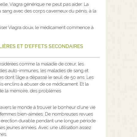
uelle, Viagra générique ne peut pas aider. La
 sang avec des corps caverneux du pénis, à la
utiliser Viagra doux, le médicament commence à
LIÈRES ET D’EFFETS SECONDAIRES
onsidérées comme la maladie de cœur, les
dies auto-immunes, les maladies de sang et
es dont l’âge a dépassé le seuil de 50 ans. Les
is enclins à abuser de ce médicament. Et la
 de la mémoire, des problèmes
avers le monde à trouver le bonheur d’une vie
rs femmes bien-aimées. De nombreuses revues
e érection durable pendant une longue période
es jeunes années. Avec une utilisation assez
mes.