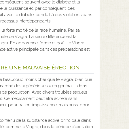
 conséquent, souvent avec le diabète et la
e la puissance et, par conséquent, des
t avec le diabète, conduit à des violations dans
 processus interdépendants.
a forte moitié de la race humaine. Par sa
le de Viagra. La seule différence est la
agra. En apparence, forme et goût, le Viagra
ce active principale dans ces préparations est
RE UNE MAUVAISE ÉRECTION
te beaucoup moins cher que le Viagra, bien que
n marché des « génériques » en général – dans
 de production. Avec divers troubles sexuels
ves. Ce médicament peut être acheté sans
t pour traiter l’impuissance, mais aussi pour
contenu de la substance active principale dans
é, comme le Viagra, dans la période d’excitation