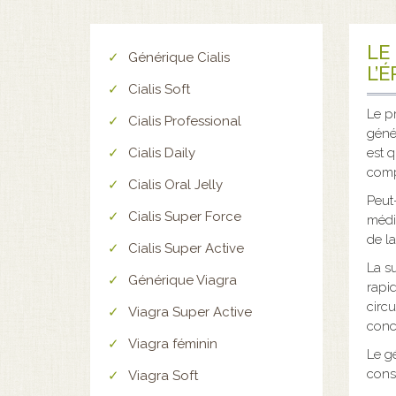
LE
Générique Cialis
L’
Cialis Soft
Le p
Cialis Professional
géné
Cialis Daily
est q
comp
Cialis Oral Jelly
Peut
Cialis Super Force
médi
de la
Cialis Super Active
La su
Générique Viagra
rapi
circu
Viagra Super Active
conc
Viagra féminin
Le gé
cons
Viagra Soft