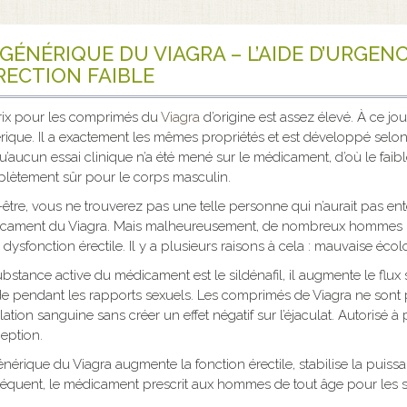
 GÉNÉRIQUE DU VIAGRA – L’AIDE D’URGE
ÉRECTION FAIBLE
rix pour les comprimés du
Viagra
d’origine est assez élevé. À ce jour
rique. Il a exactement les mêmes propriétés et est développé selon
u’aucun essai clinique n’a été mené sur le médicament, d’où le faible
lètement sûr pour le corps masculin.
-être, vous ne trouverez pas une telle personne qui n’aurait pas e
cament du Viagra. Mais malheureusement, de nombreux hommes m
 dysfonction érectile. Il y a plusieurs raisons à cela : mauvaise écolo
bstance active du médicament est le sildénafil, il augmente le flux 
de pendant les rapports sexuels. Les comprimés de Viagra ne sont 
lation sanguine sans créer un effet négatif sur l’éjaculat. Autorisé 
eption.
nérique du Viagra augmente la fonction érectile, stabilise la puissa
équent, le médicament prescrit aux hommes de tout âge pour les s