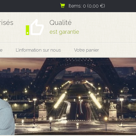
Items: 0 (0,00 €)
risés
Qualité
est garantie
ue
L’information sur nous
Votre panier
ivez pleinement!