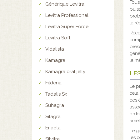
Tous 
Générique Levitra
puis
Levitra Professional
probl
la r
Levitra Super Force
Réce
Levitra Soft
comp
prés
Vidalista
géné
Kamagra
la mê
Kamagra oral jelly
LE
Fildena
Le p
cela
Tadalis Sx
des 
Suhagra
asso
ordo
Silagra
améli
Eriacta
Le g
les 
Silvitra