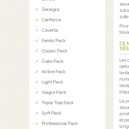
sexue
Zenegra
subs
suite
Cenforce
Pour
Caverta
trava
Family Pack
CE 
DÉS
Classic Pack
Les 
Cialis Pack
défo
Active Pack
l’enf
homm
Light Pack
réce
d’ap
Viagra Pack
La p
Triple Trial Pack
sexu
Soft Pack
posi
et p
Professional Pack
long