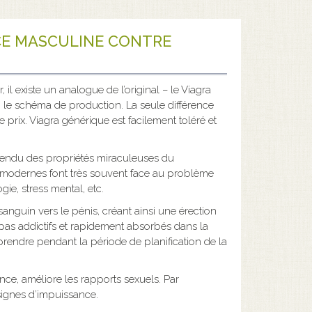
NCE MASCULINE CONTRE
, il existe un analogue de l’original – le Viagra
 le schéma de production. La seule différence
 prix. Viagra générique est facilement toléré et
ntendu des propriétés miraculeuses du
odernes font très souvent face au problème
gie, stress mental, etc.
sanguin vers le pénis, créant ainsi une érection
pas addictifs et rapidement absorbés dans la
à prendre pendant la période de planification de la
nce, améliore les rapports sexuels. Par
ignes d’impuissance.