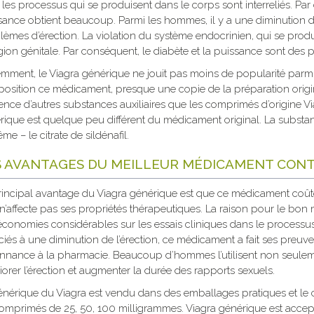
les processus qui se produisent dans le corps sont interreliés. Par
sance obtient beaucoup. Parmi les hommes, il y a une diminution d
èmes d’érection. La violation du système endocrinien, qui se produi
égion génitale. Par conséquent, le diabète et la puissance sont des
mment, le Viagra générique ne jouit pas moins de popularité parmi l
osition ce médicament, presque une copie de la préparation origina
ence d’autres substances auxiliaires que les comprimés d’origine Vi
rique est quelque peu différent du médicament original. La substan
me – le citrate de sildénafil.
S AVANTAGES DU MEILLEUR MÉDICAMENT CONT
rincipal avantage du Viagra générique est que ce médicament coû
 n’affecte pas ses propriétés thérapeutiques. La raison pour le bo
économies considérables sur les essais cliniques dans le processus
ciés à une diminution de l’érection, ce médicament a fait ses preu
nnance à la pharmacie. Beaucoup d’hommes l’utilisent non seulemen
orer l’érection et augmenter la durée des rapports sexuels.
énérique du Viagra est vendu dans des emballages pratiques et le 
comprimés de 25, 50, 100 milligrammes. Viagra générique est accept