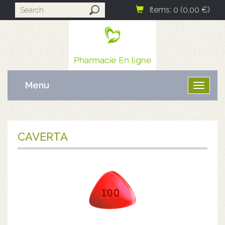
Items: 0 (0,00 €)
Menu
Ouvrir
le
menu
CAVERTA