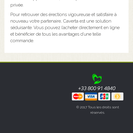
privée.
Pour retrouver des érections vigoureuse et satisfaire à
nouveau votre partenaire, Caverta est une solution
séduisante. Vous pouvez l’acheter directement en ligne
et bénéficier de tous les avantages d’une telle
commande.
© 2017 Tous les droits sont
réservés.