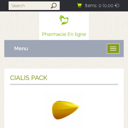
Items: 0 (0,00 €)
Menu
Ouvrir
le
menu
CIALIS PACK